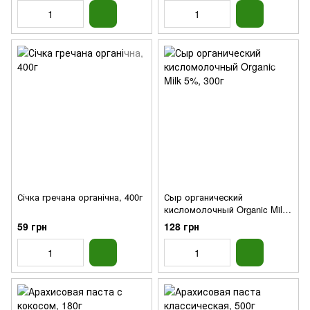
Січка гречана органічна, 400г
Сыр органический
кисломолочный Organic Milk
5%, 300г
59 грн
128 грн