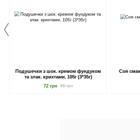
Подушечки з шок. кремом фундуком
Соя смаж
та злак. крихтами, 105г (3*35г)
72 грн
85 грн