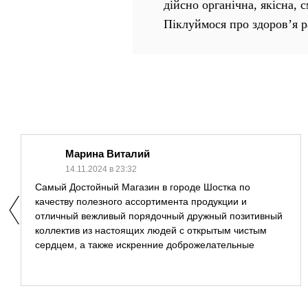
дійсно органічна, якісна, 
Піклуймося про здоров’я р
Марина Виталий
14.11.2024 в 23:32
Самый Достойный Магазин в городе Шостка по
качеству полезного ассортимента продукции и
отличный вежливый порядочный дружный позитивный
коллектив из настоящих людей с открытым чистым
сердцем, а также искренние доброжелательные
владельцы магазина Андрей и Светлана
оптимистичные и вообще классные позитивчики !
Стоит отметить также замечательную Наталию очень
приятная в общении , отзывчивая внимательная и