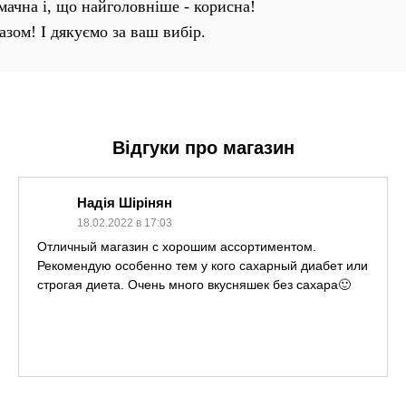
смачна і, що найголовніше - корисна!
азом! І дякуємо за ваш вибір.
Відгуки про магазин
Надія Шірінян
18.02.2022 в 17:03
Отличный магазин с хорошим ассортиментом.
Рекомендую особенно тем у кого сахарный диабет или
строгая диета. Очень много вкусняшек без сахара🙂