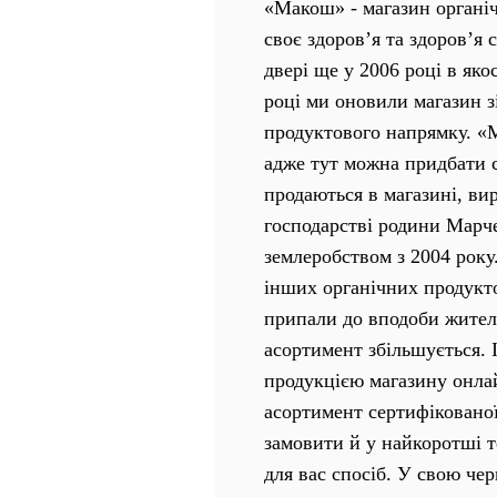
«Макош» - магазин органічн
своє здоров’я та здоров’я 
двері ще у
20
0
6
році
в яко
році ми оновили магазин 
продуктового напрямку. «М
адже тут можна придбати сп
продаються в магазині, в
господарстві родини Марче
землеробством з 2004 рок
інших органічних продукто
припали до вподоби жител
асортимент збільшується. І
продукцією магазину онла
асортимент сертифікованої
замовити й у найкоротші т
для вас спосіб. У свою че