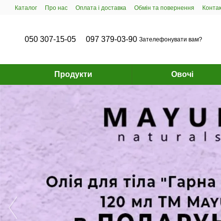
Перейти до основного контенту
Каталог
Про нас
Оплата і доставка
Обмін та повернення
Конта
050 307-15-05
097 379-03-90
Зателефонувати вам?
Продукти
Овочі