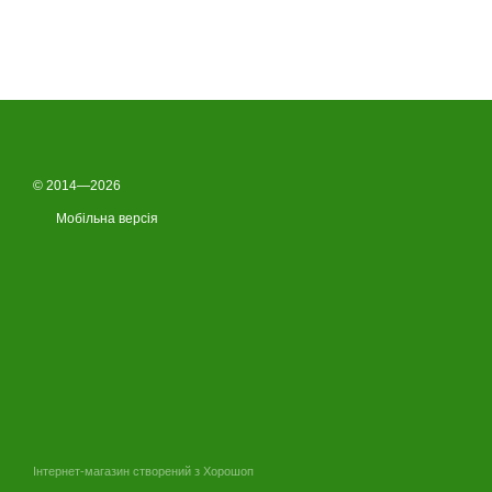
всегда может объяснить любые тонкости касательно
интересующего типа и вида продукции ,её состава… и
прочих нюансов и моментов , причем терпеливо и
доходчиво))) в отличии от других продавцов и
магазинов в этом городе . Добра и Всех Благ Макош и
Всем кто трудится за общее дело крепкого отменного
здоровья и благополучия на долгие лета !
© 2014—2026
Мобільна версія
Інтернет-магазин створений з Хорошоп