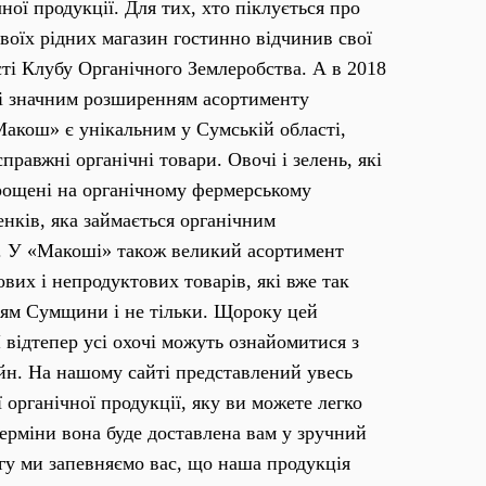
ої продукції. Для тих, хто піклується про
своїх рідних магазин гостинно відчинив свої
сті Клубу Органічного Землеробства. А в 2018
зі значним розширенням асортименту
акош» є унікальним у Сумській області,
равжні органічні товари. Овочі і зелень, які
ирощені на органічному фермерському
нків, яка займається органічним
у. У «Макоші» також великий асортимент
вих і непродуктових товарів, які вже так
ям Сумщини і не тільки. Щороку цей
 відтепер усі охочі можуть ознайомитися з
йн. На нашому сайті представлений увесь
 органічної продукції, яку ви можете легко
ерміни вона буде доставлена вам у зручний
ргу ми запевняємо вас, що наша продукція