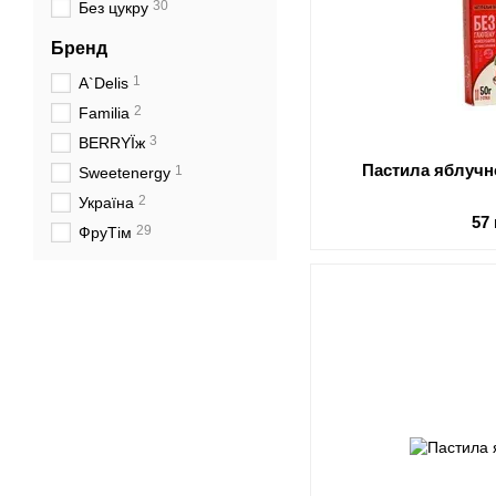
30
Без цукру
Бренд
1
А`Delis
2
Familia
3
BERRYЇж
Пастила яблучн
1
Sweetenergy
2
Україна
57
29
ФруТім