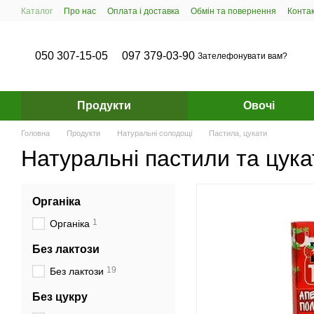
Перейти до основного контенту
Каталог
Про нас
Оплата і доставка
Обмін та повернення
Конта
050 307-15-05
097 379-03-90
Зателефонувати вам?
Продукти
Овочі
Головна
Продукти
Натуральні солодощі
Пастила, цукати
Натуральні пастили та цука
Органіка
1
Органіка
Без лактози
19
Без лактози
Без цукру