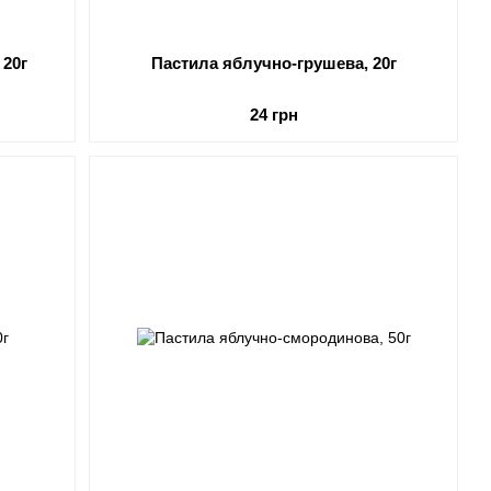
 20г
Пастила яблучно-грушева, 20г
24 грн