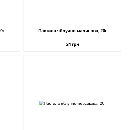
0г
Пастила яблучно-малинова, 20г
24 грн