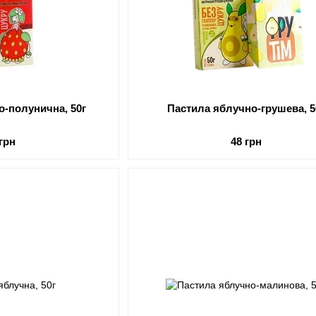
о-полунична, 50г
Пастила яблучно-грушева, 5
 грн
48 грн