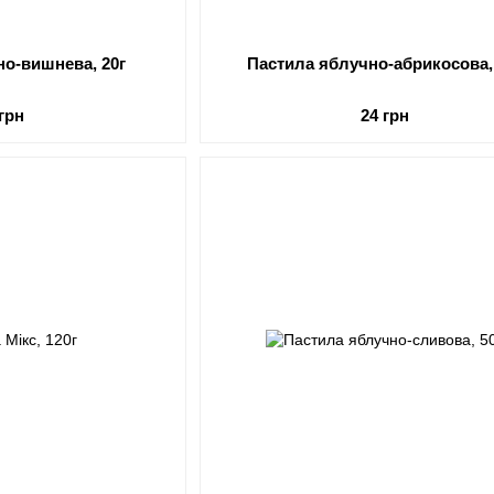
но-вишнева, 20г
Пастила яблучно-абрикосова,
 грн
24 грн