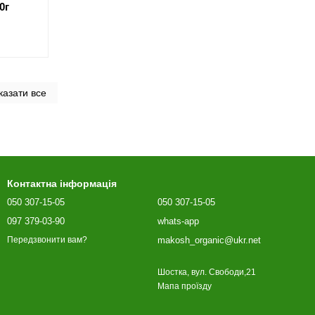
0г
казати все
Контактна інформація
050 307-15-05
050 307-15-05
097 379-03-90
whats-app
makosh_organic@ukr.net
Передзвонити вам?
Шостка, вул. Свободи,21
Мапа проїзду