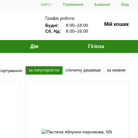
Порівняння
UA
RU
Бажання
Вхід
Графік роботи:
Мій кошик
Будні:
8:00–18:00
Сб, Нд:
8:00–16:00
Дім
Гігієна
за популярністю
спочатку дешевше
за назвою
Сортування: