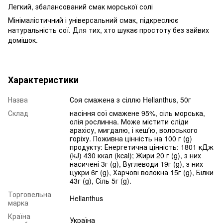
Легкий, збалансований смак морської солі
Мінімалістичний і універсальний смак, підкреслює
натуральність сої. Для тих, хто шукає простоту без зайвих
домішок.
Характеристики
Назва
Соя смажена з сіллю Helianthus, 50г
Склад
насіння сої смажене 95%, сіль морська,
олія рослинна. Може містити сліди
арахісу, мигдалю, і кешʼю, волоського
горіху. Поживна цінність на 100 г (g)
продукту: Енергетична цінність: 1801 кДж
(kJ) 430 ккал (kcal); Жири 20 г (g), з них
насичені 3г (g), Вуглеводи 19г (g), з них
цукри 6г (g), Харчові волокна 15г (g), Білки
43г (g), Сіль 5г (g).
Торговельна
Helianthus
марка
Країна
Україна