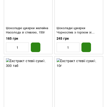
Шоколадні цукерки желейна
Шоколадні цукерки
Насолода зі стевією, 150г
Чорнослив з горіхом зі
стевією, 150г
165 грн
245 грн