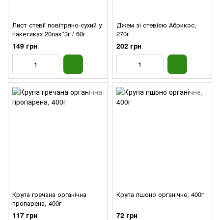
Лист стевії повітряно-сухий у
Джем зі стевією Абрикос,
пакетиках 20пак*3г / 60г
270г
149 грн
202 грн
Крупа гречана органічна
Крупа пшоно органічне, 400г
пропарена, 400г
117 грн
72 грн