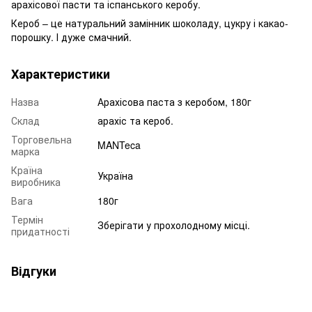
арахісової пасти та іспанського керобу.
Кероб – це натуральний замінник шоколаду, цукру і какао-
порошку. І дуже смачний.
Характеристики
Назва
Арахісова паста з керобом, 180г
Склад
арахіс та кероб.
Торговельна
MANTeca
марка
Країна
Україна
виробника
Вага
180г
Термін
Зберігати у прохолодному місці.
придатності
Відгуки