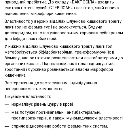
природний пребіотик. До складу «БАКТОСІЛА» входить
екстракт стевії сухий “СТЕВІЯСАН» і лактітол, який сприяє
відновленню мікрофлори кишечника.
Властивості: у верхніх відділах шлунково-кишкового тракту
лактітол не ферментує і не всмоктується. Будучи
дисахаридом, він стає універсальним харчовим субстратом
для біфідо-і лактобактерій.
У нижніх відділах шлунково-кишкового тракту лактітол
метаболізується біфідобактеріями, трансформуючи їх в
біомасу, яка остаточно розщеплюється лактобактеріями до
органічних кислот. Під впливом лактітола підвищується
зростання і бурхливо розвивається власна мікрофлора
кишечника
Застереження до застосування: індивідуальна
непереносимість компонентів.
Лікувальні властивості:
нормалізує рівень цукру в крові
має потужні протизапальні, антибактеріальні,
протипаразитарні, а також імуномодулюючі властивості
сприяє відновленню роботи ферментних систем,