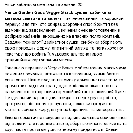
Чіпси кабачкові сметана та зелень, 25г
Чипси Garden Gadz Veggie Snack сушені кабачки зі
смаком сметани та зелені
– це інноваційний та корисний
перекус для тих, хто обирає здоровий спосіб життя без
відмови від задоволення. Овочевий снек виготовлений з
добірних кабачків, вирощених на власних полях компанії.
Завдяки технології делікатної сушки, скибочки зберігають
свою природну форму, апетитний вигляд та легку хрустку
текстуру, що робить їх чудовою альтернативою
традиційним картопляним чіпсам.
Головною перевагою Veggie Snack є збереження максимуму
поживних речовин, вітамінів та клітковини, якими багаті
свіжі овочі. Ніжне поєднання смаку домашньої сметани та
ароматних садових трав додає кабачкам пікантності та
насиченості, створюючи гармонійний гастрономічний букет.
Це ідеальний варіант для швидкого перекусу на роботі,
прогулянці або після тренування, оскільки продукт не
містить зайвого жиру, штучних барвників та консервантів.
Якісне герметичне пакування надійно захищає овочеві чіпси
від вологи та сторонніх запахів, зберігаючи їхню свіжість та
хрусткість протягом усього терміну придатності. Снеки