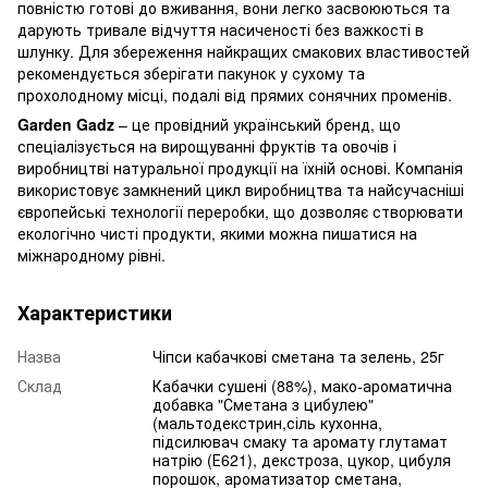
повністю готові до вживання, вони легко засвоюються та
дарують тривале відчуття насиченості без важкості в
шлунку. Для збереження найкращих смакових властивостей
рекомендується зберігати пакунок у сухому та
прохолодному місці, подалі від прямих сонячних променів.
Garden Gadz
– це провідний український бренд, що
спеціалізується на вирощуванні фруктів та овочів і
виробництві натуральної продукції на їхній основі. Компанія
використовує замкнений цикл виробництва та найсучасніші
європейські технології переробки, що дозволяє створювати
екологічно чисті продукти, якими можна пишатися на
міжнародному рівні.
Характеристики
Назва
Чіпси кабачкові сметана та зелень, 25г
Склад
Кабачки сушені (88%), мако-ароматична
добавка "Сметана з цибулею"
(мальтодекстрин,сіль кухонна,
підсилювач смаку та аромату глутамат
натрію (Е621), декстроза, цукор, цибуля
порошок, ароматизатор сметана,