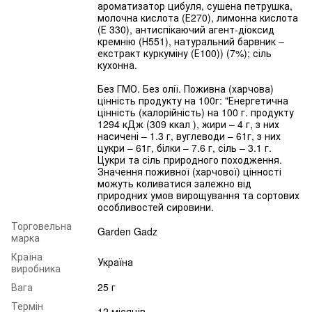
ароматизатор цибуля, сушена петрушка,
молочна кислота (Е270), лимонна кислота
(Е 330), антиспікаючий агент-діоксид
кремнію (Н551), натуральний барвник –
екстракт куркуміну (Е100)) (7%); сіль
кухонна.
Без ГМО. Без олії. Поживна (харчова)
цінність продукту на 100г: "Енергетична
цінність (калорійність) на 100 г. продукту
1294 кДж (309 ккал ), жири – 4 г, з них
насичені – 1.3 г, вуглеводи – 61г, з них
цукри – 61г, білки – 7.6 г, сіль – 3.1 г.
Цукри та сіль природного походження.
Значення поживної (харчової) цінності
можуть коливатися залежно від
природних умов вирощування та сортових
особливостей сировини.
Торговельна
Garden Gadz
марка
Країна
Україна
виробника
Вага
25 г
Термін
12 місяців