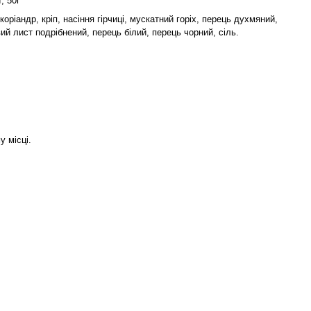
, 50г
коріандр, кріп, насіння гірчиці, мускатний горіх, перець духмяний,
ий лист подрібнений, перець білий, перець чорний, сіль.
у місці.