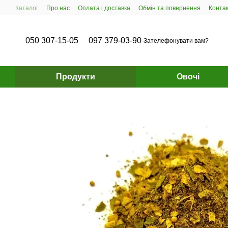
Перейти до основного контенту
Каталог
Про нас
Оплата і доставка
Обмін та повернення
Конта
050 307-15-05
097 379-03-90
Зателефонувати вам?
Продукти
Овочі