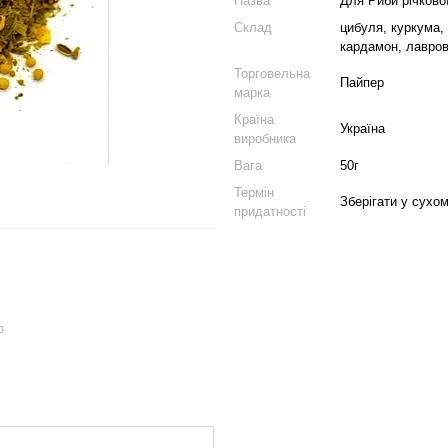
Назва
Для Риби річкової
Склад
цибуля, куркума, 
кардамон, лавров
Торговельна
Пайпер
марка
Країна
Україна
виробника
Вага
50г
Термін
Зберігати у сухом
придатності
ю