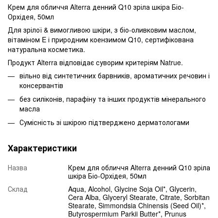
Крем для обличчя Alterra денний Q10 зріла шкіра Біо-
Орхідея, 50мл
Для зрілої & вимогливою шкіри, з біо-оливковим маслом,
вітаміном E і природним коензимом Q10, сертифікована
натуральна косметика.
Продукт Alterra відповідає суворим критеріям Natrue.
вільно від синтетичних барвників, ароматичних речовин і
консервантів
без силіконів, парафіну та інших продуктів мінерального
масла
Сумісність зі шкірою підтверджено дерматологами
Характеристики
Назва
Крем для обличчя Alterra денний Q10 зріла
шкіра Біо-Орхідея, 50мл
Склад
Aqua, Alcohol, Glycine Soja Oil*, Glycerin,
Cera Alba, Glyceryl Stearate, Citrate, Sorbitan
Stearate, Simmondsia Chinensis (Seed Oil)*,
Butyrospermium Parkii Butter*, Prunus