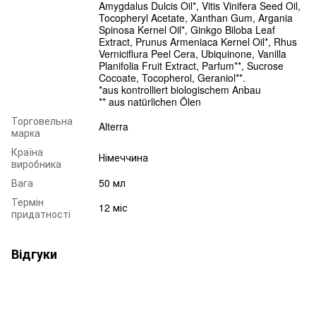
Amygdalus Dulcis Oil*, Vitis Vinifera Seed Oil,
Tocopheryl Acetate, Xanthan Gum, Argania
Spinosa Kernel Oil*, Ginkgo Biloba Leaf
Extract, Prunus Armeniaca Kernel Oil*, Rhus
Verniciflura Peel Cera, Ubiquinone, Vanilla
Planifolia Fruit Extract, Parfum**, Sucrose
Cocoate, Tocopherol, Geraniol**.
*aus kontrolliert biologischem Anbau
** aus natürlichen Ölen
Торговельна
Alterra
марка
Країна
Німеччина
виробника
Вага
50 мл
Термін
12 міс
придатності
Відгуки