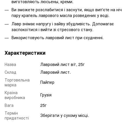
виготовляють люсьены, креми.
Ви зможете розслабитися і заснути, якщо вип'єте на ніч
пару крапель лаврового масла розведених у воді.
Лавр знімає напругу і зайву збудливість. Допомагає
заспокоїтися і вийти зі стресового стану.
Використовують лавровий лист при схудненні.
Характеристики
Назва
Лавровий лист в/г, 25г
Склад
Лавровий лист.
Торговельна
Пайпер
марка
Країна
Грузія
виробника
Вага
25г
Термін
Зберігати у сухому місці.
придатності