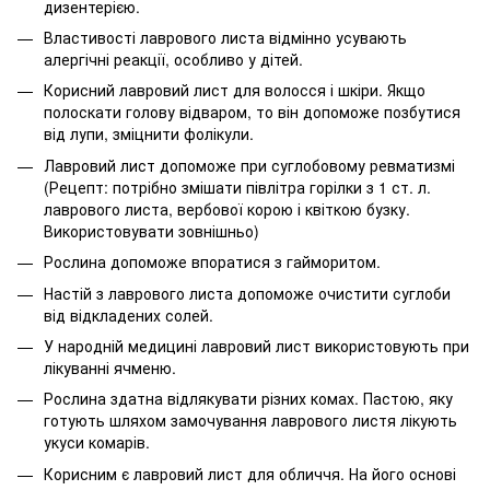
дизентерією.
Властивості лаврового листа відмінно усувають
алергічні реакції, особливо у дітей.
Корисний лавровий лист для волосся і шкіри. Якщо
полоскати голову відваром, то він допоможе позбутися
від лупи, зміцнити фолікули.
Лавровий лист допоможе при суглобовому ревматизмі
(Рецепт: потрібно змішати півлітра горілки з 1 ст. л.
лаврового листа, вербової корою і квіткою бузку.
Використовувати зовнішньо)
Рослина допоможе впоратися з гайморитом.
Настій з лаврового листа допоможе очистити суглоби
від відкладених солей.
У народній медицині лавровий лист використовують при
лікуванні ячменю.
Рослина здатна відлякувати різних комах. Пастою, яку
готують шляхом замочування лаврового листя лікують
укуси комарів.
Корисним є лавровий лист для обличчя. На його основі