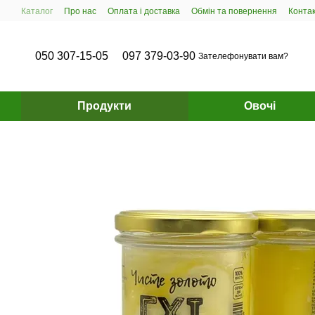
Перейти до основного контенту
Каталог
Про нас
Оплата і доставка
Обмін та повернення
Конта
050 307-15-05
097 379-03-90
Зателефонувати вам?
Продукти
Овочі