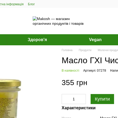
ктна інформація
Блог
Здоров'я
Vegan
Головна
Продукти
Молочні проду
Масло ГХІ Чис
В наявності
Артикул: 07278
Напис
355 грн
Купити
Характеристики