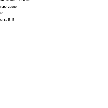
Чисте золото, 300мл
кове масло.
то
енко В. В.