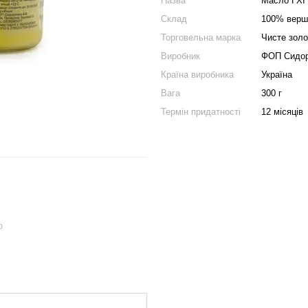
Назва
Масло ГХІ 
Склад
100% верш
Торговельна марка
Чисте золо
Виробник
ФОП Сидор
Країна виробника
Україна
Вага
300 г
Термін придатності
12 місяців
ю