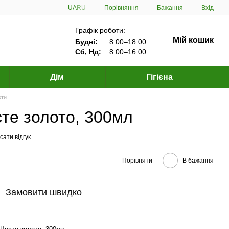
Порівняння
UA
RU
Бажання
Вхід
Графік роботи:
Мій кошик
Будні:
8:00–18:00
Сб, Нд:
8:00–16:00
Дім
Гігієна
кти
те золото, 300мл
ати відгук
Порівняти
В бажання
Замовити швидко