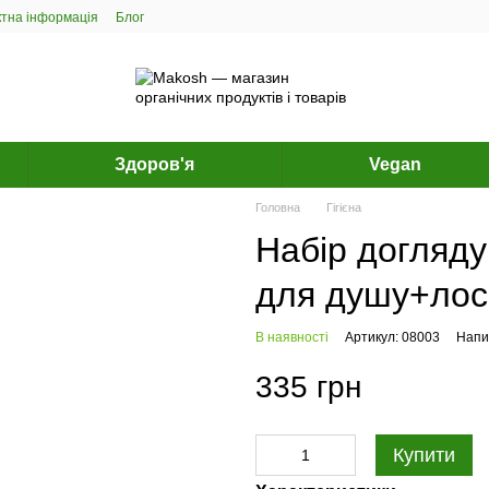
ктна інформація
Блог
Здоров'я
Vegan
Головна
Гігієна
Набір догляду
для душу+лос
В наявності
Артикул: 08003
Напис
335 грн
Купити