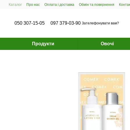
Перейти до основного контенту
Каталог
Про нас
Оплата і доставка
Обмін та повернення
Конта
050 307-15-05
097 379-03-90
Зателефонувати вам?
Продукти
Овочі