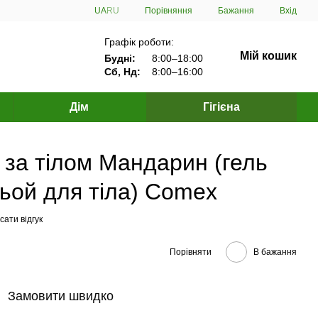
Порівняння
UA
RU
Бажання
Вхід
Графік роботи:
Мій кошик
Будні:
8:00–18:00
Сб, Нд:
8:00–16:00
Дім
Гігієна
 за тілом Мандарин (гель
ьой для тіла) Comex
ати відгук
Порівняти
В бажання
Замовити швидко