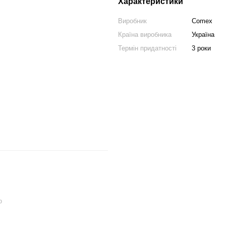
Характеристики
Виробник
Comex
Країна виробника
Україна
Термін придатності
3 роки
ю