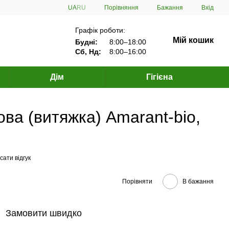
Порівняння
UA
RU
Бажання
Вхід
Графік роботи:
Мій кошик
Будні:
8:00–18:00
Сб, Нд:
8:00–16:00
Дім
Гігієна
ва (витяжка) Amarant-bio,
ати відгук
Порівняти
В бажання
Замовити швидко