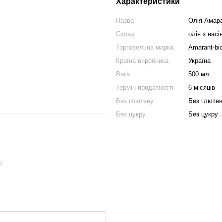
Характеристики
Назва
Олія Амара
Склад
олія з нас
Торговельна марка
Amarant-bi
Країна виробника
Україна
Вага
500 мл
Термін придатності
6 місяців
Без глютену
Без глюте
Без цукру
Без цукру
ю