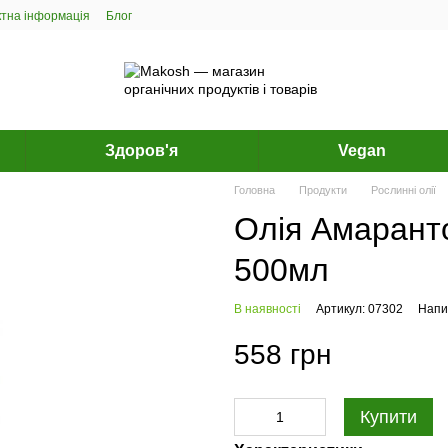
ктна інформація
Блог
Здоров'я
Vegan
Головна
Продукти
Рослинні олії
Олія Амаранто
500мл
В наявності
Артикул: 07302
Напис
558 грн
Купити