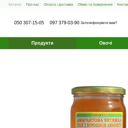
Перейти до основного контенту
Каталог
Про нас
Оплата і доставка
Обмін та повернення
Конта
050 307-15-05
097 379-03-90
Зателефонувати вам?
Продукти
Овочі