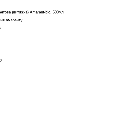
нтова (витяжка) Amarant-bio, 500мл
іння амаранту
o
ну