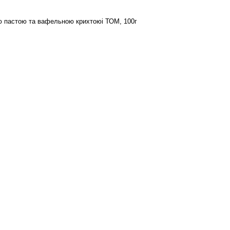
ю пастою та вафельною крихтоюі ТОМ, 100г