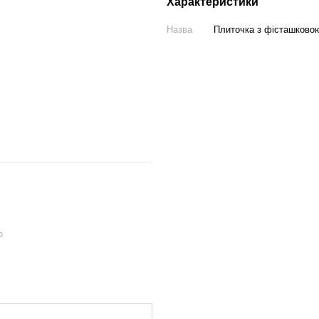
Характеристики
Назва
Плиточка з фісташково
ю