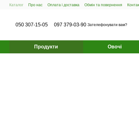
Перейти до основного контенту
Каталог
Про нас
Оплата і доставка
Обмін та повернення
Конта
050 307-15-05
097 379-03-90
Зателефонувати вам?
Продукти
Овочі