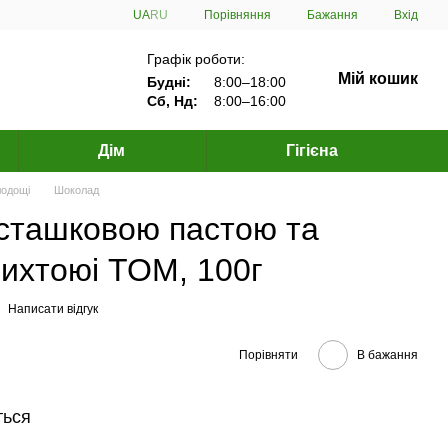
Порівняння
UA
RU
Бажання
Вхід
Графік роботи:
Мій кошик
Будні:
8:00–18:00
Сб, Нд:
8:00–16:00
Дім
Гігієна
лодощі
Шоколад
істашковою пастою та
ихтоюі ТОМ, 100г
Написати відгук
Порівняти
В бажання
ться