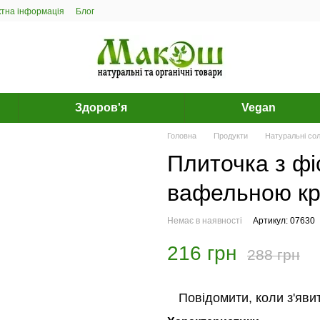
ктна інформація
Блог
Здоров'я
Vegan
Головна
Продукти
Натуральні со
Плиточка з ф
вафельною кр
Немає в наявності
Артикул: 07630
216 грн
288 грн
Повідомити, коли з'яви