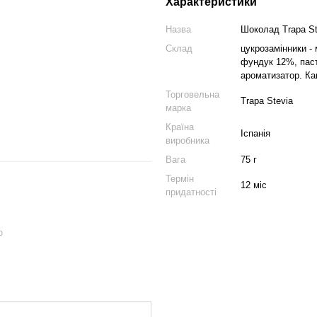
Характеристики
Назва
Шоколад Trapa St
Склад
цукрозамінники -
фундук 12%, паст
ароматизатор. Ка
Торговельна
Trapa Stevia
марка
Країна
Іспанія
виробника
Вага
75 г
Термін
12 міс
придатності
ю