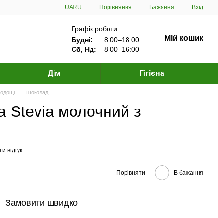
Порівняння
UA
RU
Бажання
Вхід
Графік роботи:
Мій кошик
Будні:
8:00–18:00
Сб, Нд:
8:00–16:00
Дім
Гігієна
лодощі
Шоколад
 Stevia молочний з
г
и відгук
Порівняти
В бажання
Замовити швидко