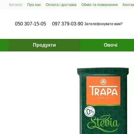
Перейти до основного контенту
Каталог
Про нас
Оплата і доставка
Обмін та повернення
Конта
050 307-15-05
097 379-03-90
Зателефонувати вам?
Продукти
Овочі