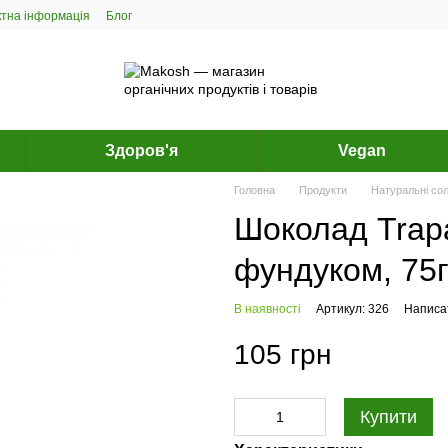
ктна інформація
Блог
Здоров'я
Vegan
Головна
Продукти
Натуральні со
Шоколад Trapa
фундуком, 75
В наявності
Артикул: 326
Написат
105 грн
Купити