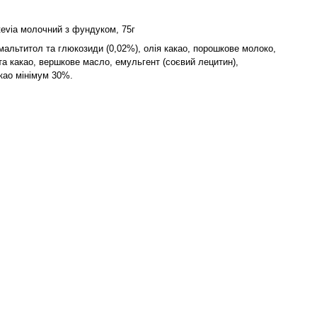
evia молочний з фундуком, 75г
 мальтитол та глюкозиди (0,02%), олія какао, порошкове молоко,
а какао, вершкове масло, емульгент (соєвий лецитин),
као мінімум 30%.