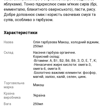
яблуками). Тонко підкреслює смак м'яких сирів (брі,
емменталю, блакитного овернського), пасти, рису.
Добре доповнює смак і користь овочевих смузі та
супів, особливо з гарбузом.
Характеристики
Назва
Олія гарбузова Макош, холодний віджим,
250мл
Склад
Насіння гарбуза органічне.
Корисний склад:
-Вітаміни: А, В1, В2, В6, В9, З, D, Е, Т, К;
-Ненасичені жирні кислоти: омега-3,
омега-6, омега-9;
-Біологічно важливі елементи: фосфор,
магній, залізо, калій, селен, цинк.
Торговельна
Макош
марка
Країна
Україна
виробника
Вага
250мл