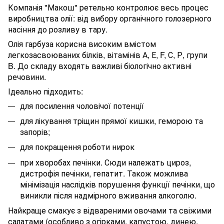
Компанія "Макош" ретельно контролює весь процес
виробництва олії: від вибору органічного голозерного
насіння до розливу в тару.
Олія гарбуза корисна високим вмістом
легкозасвоюваних білків, вітамінів А, Е, F, С, Р, групи
B. До складу входять важливі біологічно активні
речовини.
Ідеально підходить:
для посилення чоловічої потенції
для лікування тріщин прямої кишки, геморою та
запорів;
для покращення роботи нирок
при хворобах печінки. Сюди належать цироз,
дистрофія печінки, гепатит. Також можлива
мінімізація наслідків порушення функції печінки, що
виникли після надмірного вживання алкоголю.
Найкраще смакує з відвареними овочами та свіжими
салатами (особливо з огірками, капустою, динею,