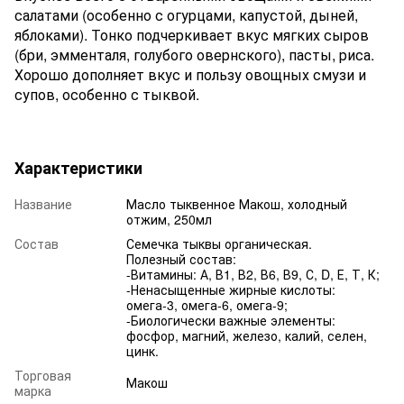
салатами (особенно с огурцами, капустой, дыней,
яблоками). Тонко подчеркивает вкус мягких сыров
(бри, эмменталя, голубого овернского), пасты, риса.
Хорошо дополняет вкус и пользу овощных смузи и
супов, особенно с тыквой.
Характеристики
Название
Масло тыквенное Макош, холодный
отжим, 250мл
Состав
Семечка тыквы органическая.
Полезный состав:
-Витамины: А, В1, В2, В6, В9, С, D, Е, Т, К;
-Ненасыщенные жирные кислоты:
омега-3, омега-6, омега-9;
-Биологически важные элементы:
фосфор, магний, железо, калий, селен,
цинк.
Торговая
Макош
марка