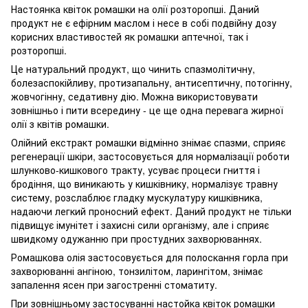
Настоянка квіток ромашки на олії розторопші. Даний
продукт не є ефірним маслом і несе в собі подвійну дозу
корисних властивостей як ромашки аптечної, так і
розторопші.
Це натуральний продукт, що чинить спазмолітичну,
болезаспокійливу, протизапальну, антисептичну, потогінну,
жовчогінну, седативну дію. Можна використовувати
зовнішньо і пити всередину - це ще одна перевага жирної
олії з квітів ромашки.
Олійний екстракт ромашки відмінно знімає спазми, сприяє
регенерації шкіри, застосовується для нормалізації роботи
шлунково-кишкового тракту, усуває процеси гниття і
бродіння, що виникають у кишківнику, нормалізує травну
систему, розслаблює гладку мускулатуру кишківника,
надаючи легкий проносний ефект. Даний продукт не тільки
підвищує імунітет і захисні сили організму, але і сприяє
швидкому одужанню при простудних захворюваннях.
Ромашкова олія застосовується для полоскання горла при
захворюванні ангіною, тонзилітом, ларингітом, знімає
запалення ясен при загостренні стоматиту.
При зовнішньому застосуванні настойка квіток ромашки