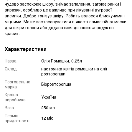
чудово заспокоює шкіру, знімає запалення, загоює ранки і
виразки, особливо це важливо при лікуванні вугрової
висипки. Добре тонізує шкіру. Робить волосся блискучими і
міцними. Може застосовуватися в якості самостійної маски
для шкіри голови або додаватися до інших «продуктів
краси».
Характеристики
Назва
Олія Ромашки, 0.25л
Склад
настоянка квітів ромашки на олії
розторопши
Торговельна
Біорозторопша
марка
Країна
Україна
виробника
Вага
250 мл
Термін
12 міс
придатності