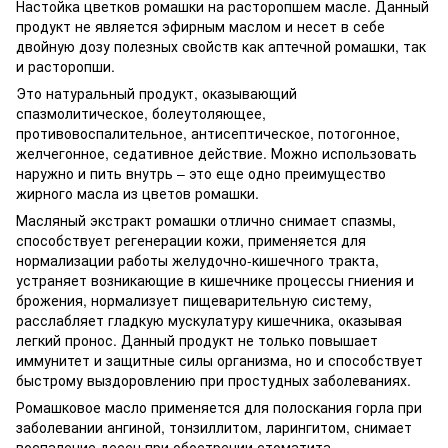
Настойка цветков ромашки на расторопшем масле. Данный
продукт не является эфирным маслом и несет в себе
двойную дозу полезных свойств как аптечной ромашки, так
и расторопши.
Это натуральный продукт, оказывающий
спазмолитическое, болеутоляющее,
противовоспалительное, антисептическое, потогонное,
желчегонное, седативное действие. Можно использовать
наружно и пить внутрь – это еще одно преимущество
жирного масла из цветов ромашки.
Масляный экстракт ромашки отлично снимает спазмы,
способствует регенерации кожи, применяется для
нормализации работы желудочно-кишечного тракта,
устраняет возникающие в кишечнике процессы гниения и
брожения, нормализует пищеварительную систему,
расслабляет гладкую мускулатуру кишечника, оказывая
легкий пронос. Данный продукт не только повышает
иммунитет и защитные силы организма, но и способствует
быстрому выздоровлению при простудных заболеваниях.
Ромашковое масло применяется для полоскания горла при
заболевании ангиной, тонзиллитом, ларингитом, снимает
воспаление десен при обострении стоматита.