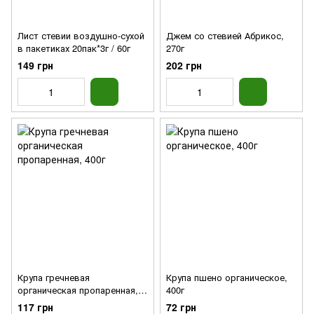
Лист стевии воздушно-сухой
Джем со стевией Абрикос,
в пакетиках 20пак*3г / 60г
270г
149 грн
202 грн
Крупа гречневая
Крупа пшено органическое,
органическая пропаренная,
400г
400г
117 грн
72 грн