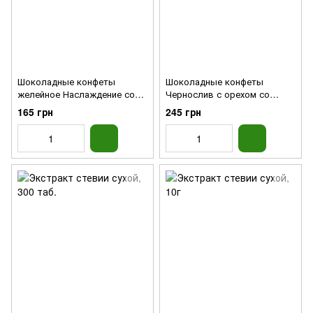
Шоколадные конфеты
Шоколадные конфеты
желейное Наслаждение со
Чернослив с орехом со
стевией, 150г
стевией, 150г
165 грн
245 грн