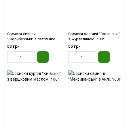
Сосиски свинячі
Сосиски яловичі "Волинські"
"Нюрнберзькі" з петрушкою,
з журавлиною, 100г
100г
53 грн
55 грн