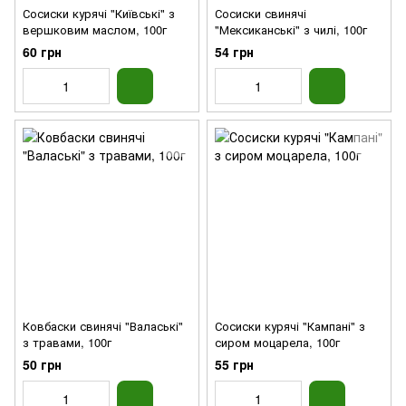
Сосиски курячі "Київські" з
Сосиски свинячі
вершковим маслом, 100г
"Мексиканські" з чилі, 100г
60 грн
54 грн
Ковбаски свинячі "Валаські"
Сосиски курячі "Кампані" з
з травами, 100г
сиром моцарела, 100г
50 грн
55 грн