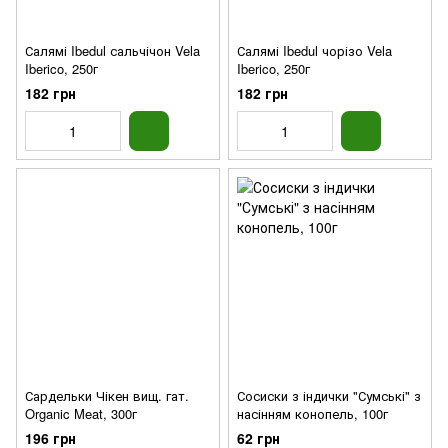
Салямі Ibedul сальчічон Vela
Салямі Ibedul чорізо Vela
Iberico, 250г
Iberico, 250г
182 грн
182 грн
Сардельки Чікен вищ. гат.
Сосиски з індички "Сумські" з
Organic Meat, 300г
насінням конопель, 100г
196 грн
62 грн