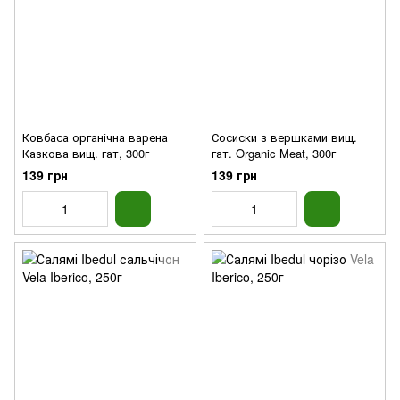
Ковбаса органічна варена
Сосиски з вершками вищ.
Казкова вищ. гат, 300г
гат. Organic Meat, 300г
139 грн
139 грн