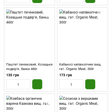
Паштет печінковий, Козацьке
Кабаносі напівкопчені вищ.
подвір'я, банка 460г
гат. Organic Meat, 300г
135 грн
173 грн