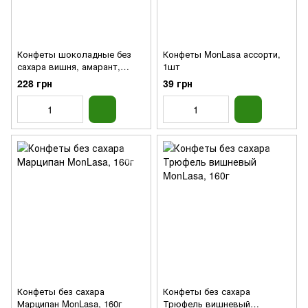
Конфеты шоколадные без
Конфеты MonLasa ассорти,
сахара вишня, амарант,
1шт
сезам Healthy Generation, 100г
228 грн
39 грн
Конфеты без сахара
Конфеты без сахара
Марципан MonLasa, 160г
Трюфель вишневый