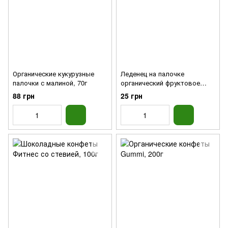
Органические кукурузные
Леденец на палочке
палочки с малиной, 70г
органический фруктовое
ассорти, 6г
88 грн
25 грн