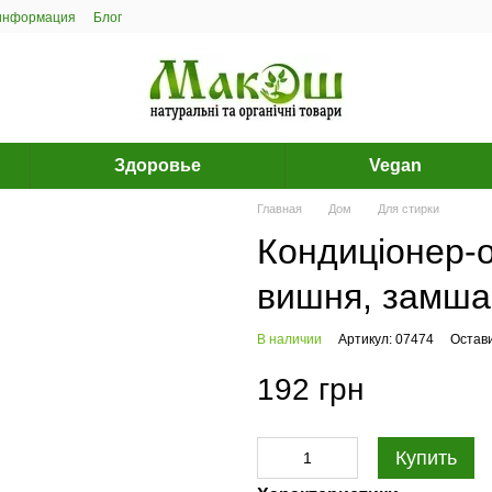
 информация
Блог
Здоровье
Vegan
Главная
Дом
Для стирки
Кондиціонер-о
вишня, замша
В наличии
Артикул: 07474
Остав
192 грн
Купить