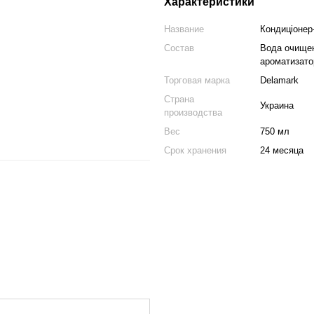
Характеристики
Название
Кондиціонер
Состав
Вода очищен
ароматизато
Торговая марка
Delamark
Страна
Украина
производства
Вес
750 мл
Срок хранения
24 месяца