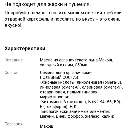
Не подходит для жарки и тушения.
Попробуйте немного полить маслом свежий хлеб или
отварной картофель и посолить по вкусу – это очень
вкусно!
Характеристики
Название
Масло из органического льна Макош,
холодный отжим, 250мл
Состав
Семена льна органические.
ПОЛЕЗНЫЙ СОСТАВ:
-Жирные кислоты: линоленовая (омега-3),
линолевая (омега-6), олеиновая (омега-9),
стеариновая, пальмитиновая,
миристиновая;
-Витамины: А (ретинол), В (В1-В4, В6, В9),
Е (токоферол), F, К;
-Биологически значимые элементы:
магний, цинк, фосфор, железо, калий;
Торговая
Макош